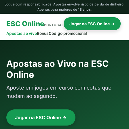
Jogue com responsabilidade. Apostar envolve risco de perda de dinheiro.
Apenas para maiores de 18 anos.
ESC Online
Jogar na ESC Online →
PORTUGAL
Apostas ao vivo
Bónus
Código promocional
Apostas ao Vivo na ESC
Online
Aposte em jogos em curso com cotas que
mudam ao segundo.
Jogar na ESC Online →