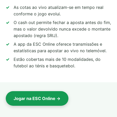
As cotas ao vivo atualizam-se em tempo real
conforme o jogo evolui.
O cash out permite fechar a aposta antes do fim,
mas o valor devolvido nunca excede o montante
apostado (regra SRIJ).
A app da ESC Online oferece transmissões e
estatísticas para apostar ao vivo no telemóvel.
Estão cobertas mais de 10 modalidades, do
futebol ao ténis e basquetebol.
Jogar na ESC Online →